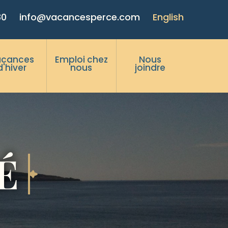
80
info@vacancesperce.com
English
acances
Emploi chez
Nous
d'hiver
nous
joindre
É