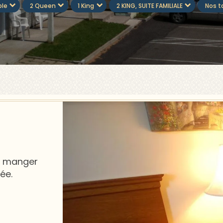
ble
2 Queen
1 King
2 KING, SUITE FAMILIALE
Nos ta
à manger
ée.