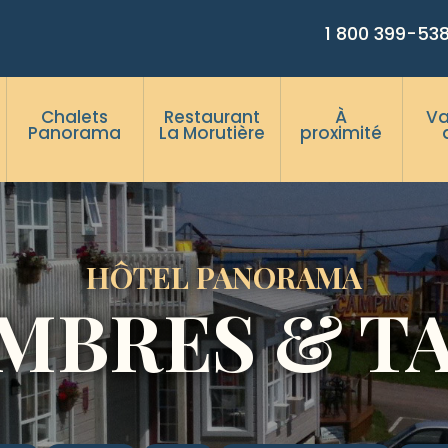
1 800 399-53
Chalets
Restaurant
À
V
Panorama
La Morutière
proximité
HÔTEL PANORAMA
MBRES & TA