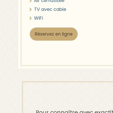
Air climatisée
TV avec cable
WiFi
Réservez en ligne
Pour connaître avec exactit