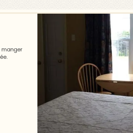
à manger
ée.