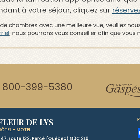
dant à votre séjour, cliquez sur
réservez
x de chambres avec une meilleure vue, veuillez nou
riel
, nous pourrons vous conseiller afin que vous n
1 800-399-5380
P
FLEUR DE LYS
HÔTEL - MOTEL
247, route 132, Percé (Québec)
G0C 2L0