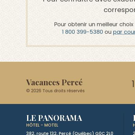
correspon
Pour obtenir un meilleur choi
1 800 399-5380
ou
par cour
Vacances Percé
© 2026 Tous droits réservés
LE PANORAMA
HÔTEL - MOTEL
382, route 132, Percé (Québec)
G0C 2L0