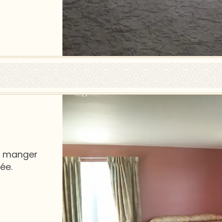
à manger
ée.