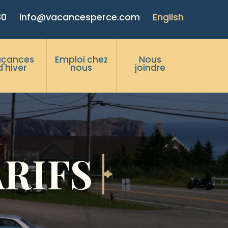
80
info@vacancesperce.com
English
acances
Emploi chez
Nous
d'hiver
nous
joindre
RIFS