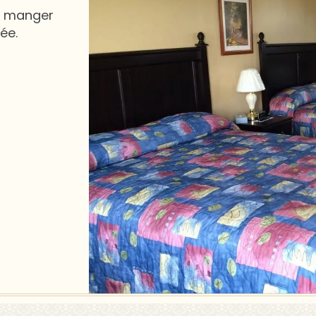
à manger
ée.