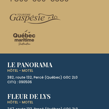
LE PANORAMA
HÔTEL - MOTEL
382, route 132, Percé (Québec)
G0C 2L0
CITQ : 090506
FLEUR DE LYS
HÔTEL - MOTEL
247, route 132, Percé (Québec)
G0C 2L0